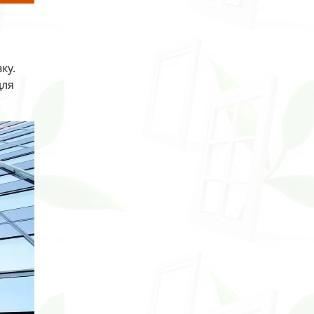
ку.
для