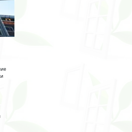
ние
ки
я