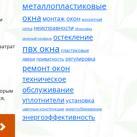
металлопластиковые
окна
монтаж окон
и
москитная
неисправности
сетка
облицовка
остекление
оконный профиль
пвх окна
затрат
пластиковые
регулировка
двери
приватность
ремонт окон
техническое
обслуживание
торым
я,
уплотнители
установка
цветные конструкции
энергосбережение
энергоэффективность