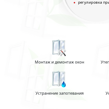
регулировка п
Монтаж и демонтаж окон
Уте
Устранение запотевания
У