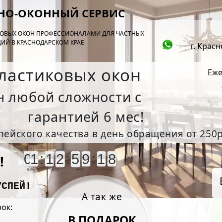
НО-ОКОННЫЙ СЕРВИС
ОВЫХ ОКОН ПРОФЕССИОНАЛАМИ ДЛЯ ЧАСТНЫХ
ИЙ В КРАСНОДАРСКОМ КРАЕ
г. Крас
ластиковых окон
Еже
н любой сложности с
гарантией 6 мес!
ейского качества в день обращения от 250р
0
1
:
1
2
:
5
9
:
1
8
!
дней
часов
минут
секунд
УСПЕЙ!
А так же
ок:
В ПОДАРОК