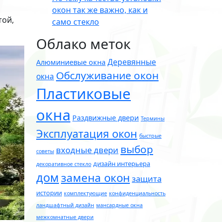
окон так же важно, как и
той,
само стекло
Облако меток
Деревянные
Алюминиевые окна
Обслуживание окон
окна
Пластиковые
окна
Раздвижные двери
Термины
Эксплуатация окон
быстрые
выбор
входные двери
советы
дизайн интерьера
декоративное стекло
дом
замена окон
защита
истории
комплектующие
конфиденциальность
ландшафтный дизайн
мансардные окна
межкомнатные двери