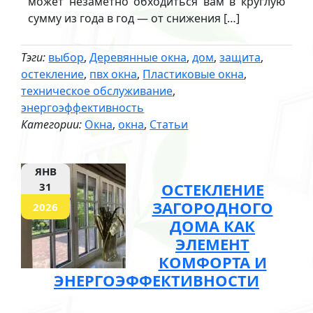
может незаметно обходиться вам в круглую
сумму из года в год — от снижения […]
Тэги:
выбор
,
Деревянные окна
,
дом
,
защита
,
остекление
,
пвх окна
,
Пластиковые окна
,
техническое обслуживание
,
энергоэффективность
Категории:
Окна
,
окна
,
Статьи
ЯНВ
ОСТЕКЛЕНИЕ
31
ЗАГОРОДНОГО
2026
ДОМА КАК
ЭЛЕМЕНТ
КОМФОРТА И
ЭНЕРГОЭФФЕКТИВНОСТИ