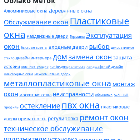
Облако меток
Деревянные окна
Алюминиевые окна
Пластиковые
Обслуживание окон
окна
Эксплуатация
Раздвижные двери
Термины
окон
выбор
входные двери
быстрые советы
декоративное
дом
замена окон
защита
дизайн интерьера
стекло
истории
комплектующие
конфиденциальность
ландшафтный дизайн
мансардные окна
межкомнатные двери
металлопластиковые окна
монтаж
окон
неисправности
москитная сетка
облицовка
оконный
пвх окна
остекление
пластиковые
профиль
ремонт окон
регулировка
двери
приватность
техническое обслуживание
уплотнители
установка