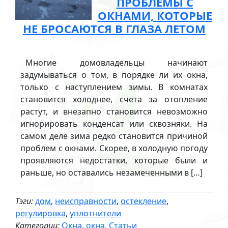
ПРОБЛЕМЫ С
ОКНАМИ, КОТОРЫЕ
НЕ БРОСАЮТСЯ В ГЛАЗА ЛЕТОМ
Многие домовладельцы начинают
задумываться о том, в порядке ли их окна,
только с наступлением зимы. В комнатах
становится холоднее, счета за отопление
растут, и внезапно становится невозможно
игнорировать конденсат или сквозняки. На
самом деле зима редко становится причиной
проблем с окнами. Скорее, в холодную погоду
проявляются недостатки, которые были и
раньше, но оставались незамеченными в […]
Тэги:
дом
,
неисправности
,
остекление
,
регулировка
,
уплотнители
Категории:
Окна
,
окна
,
Статьи