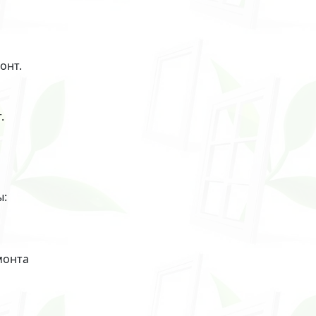
онт.
.
ы:
монта