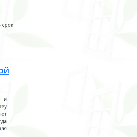
 срок
НОЙ
р и
тву
уют
гда
для