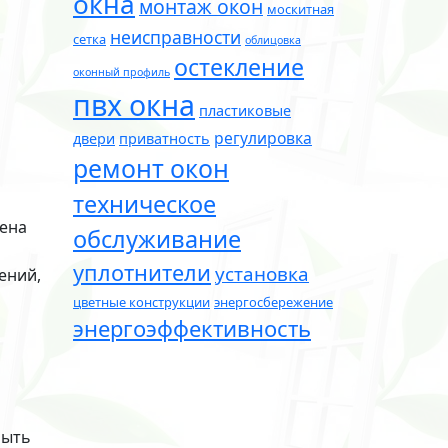
окна
монтаж окон
москитная
неисправности
сетка
облицовка
остекление
оконный профиль
пвх окна
пластиковые
регулировка
двери
приватность
ремонт окон
техническое
мена
обслуживание
уплотнители
установка
ений,
цветные конструкции
энергосбережение
энергоэффективность
быть