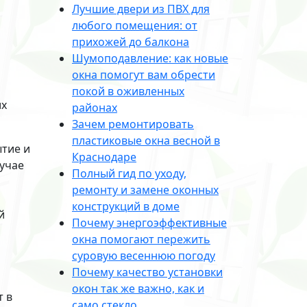
Лучшие двери из ПВХ для
любого помещения: от
прихожей до балкона
Шумоподавление: как новые
окна помогут вам обрести
покой в оживленных
их
районах
Зачем ремонтировать
пластиковые окна весной в
ытие и
Краснодаре
лучае
Полный гид по уходу,
ремонту и замене оконных
конструкций в доме
й
Почему энергоэффективные
окна помогают пережить
суровую весеннюю погоду
Почему качество установки
окон так же важно, как и
т в
само стекло