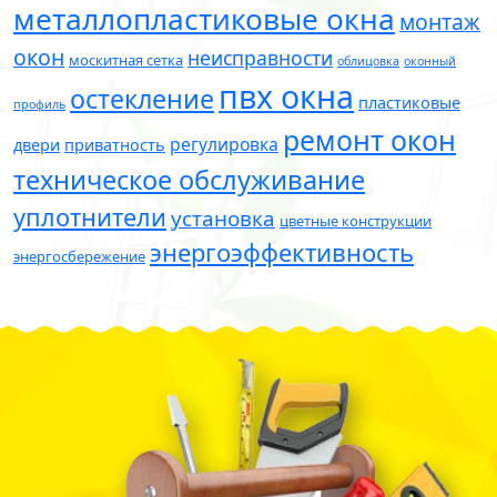
металлопластиковые окна
монтаж
окон
неисправности
москитная сетка
облицовка
оконный
пвх окна
остекление
пластиковые
профиль
ремонт окон
регулировка
двери
приватность
техническое обслуживание
уплотнители
установка
цветные конструкции
энергоэффективность
энергосбережение