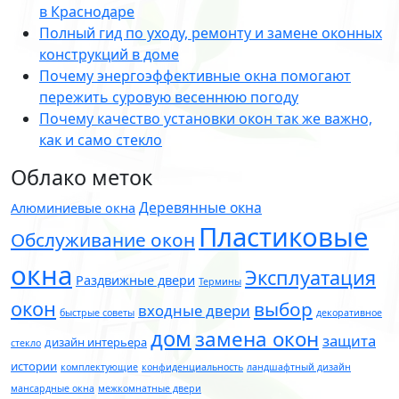
в Краснодаре
Полный гид по уходу, ремонту и замене оконных
конструкций в доме
Почему энергоэффективные окна помогают
пережить суровую весеннюю погоду
Почему качество установки окон так же важно,
как и само стекло
Облако меток
Деревянные окна
Алюминиевые окна
Пластиковые
Обслуживание окон
окна
Эксплуатация
Раздвижные двери
Термины
окон
выбор
входные двери
быстрые советы
декоративное
дом
замена окон
защита
дизайн интерьера
стекло
истории
комплектующие
конфиденциальность
ландшафтный дизайн
мансардные окна
межкомнатные двери