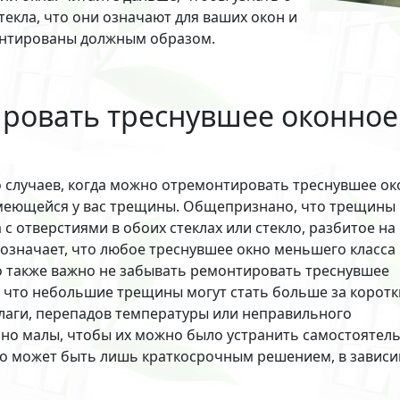
екла, что они означают для ваших окон и
монтированы должным образом.
ровать треснувшее оконное
о случаев, когда можно отремонтировать треснувшее о
 имеющейся у вас трещины. Общепризнано, что трещины
с отверстиями в обоих стеклах или стекло, разбитое на 
 означает, что любое треснувшее окно меньшего класса
 также важно не забывать ремонтировать треснувшее
у что небольшие трещины могут стать больше за корот
лаги, перепадов температуры или неправильного
чно малы, чтобы их можно было устранить самостоятел
это может быть лишь краткосрочным решением, в завис