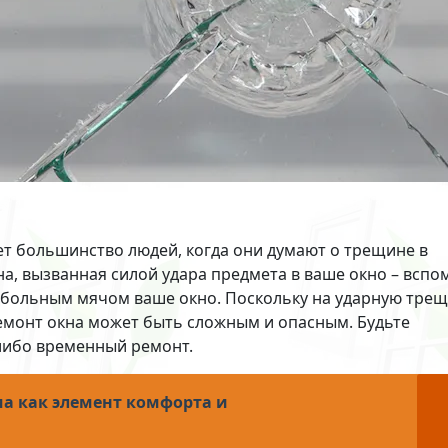
ет большинство людей, когда они думают о трещине в
на, вызванная силой удара предмета в ваше окно – вспо
йсбольным мячом ваше окно. Поскольку на ударную тре
емонт окна может быть сложным и опасным. Будьте
либо временный ремонт.
ма как элемент комфорта и