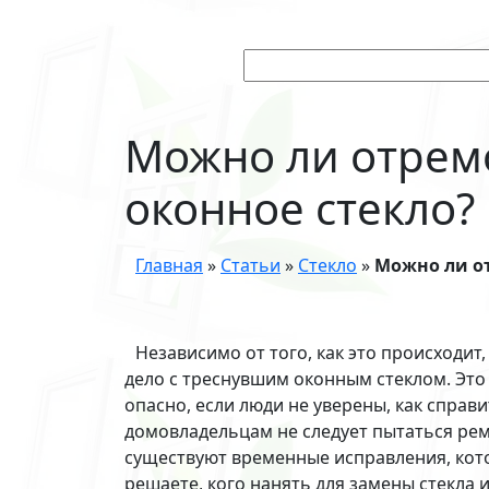
Можно ли отрем
оконное стекло?
Главная
»
Статьи
»
Стекло
»
Можно ли о
Независимо от того, как это происходит
дело с треснувшим оконным стеклом. Это
опасно, если люди не уверены, как справ
домовладельцам не следует пытаться ре
существуют временные исправления, кото
решаете, кого нанять для замены стекла 