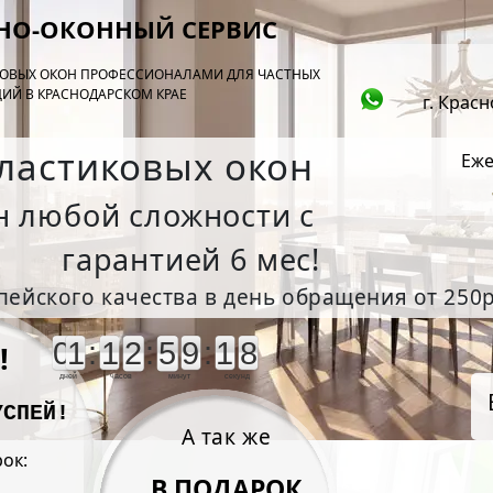
НО-ОКОННЫЙ СЕРВИС
ОВЫХ ОКОН ПРОФЕССИОНАЛАМИ ДЛЯ ЧАСТНЫХ
ИЙ В КРАСНОДАРСКОМ КРАЕ
г. Крас
ластиковых окон
Еже
н любой сложности с
гарантией 6 мес!
ейского качества в день обращения от 250р
0
1
:
1
2
:
5
9
:
1
8
!
дней
часов
минут
секунд
УСПЕЙ!
А так же
ок:
В ПОДАРОК