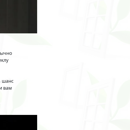
бычно
еклу
ь шанс
и вам