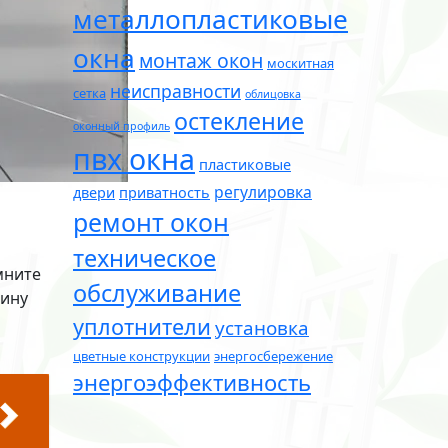
металлопластиковые
окна
монтаж окон
москитная
неисправности
сетка
облицовка
остекление
оконный профиль
пвх окна
пластиковые
регулировка
двери
приватность
ремонт окон
техническое
мните
обслуживание
щину
уплотнители
установка
цветные конструкции
энергосбережение
энергоэффективность