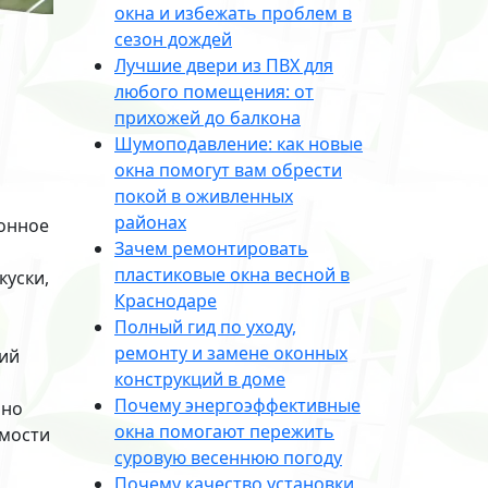
окна и избежать проблем в
сезон дождей
Лучшие двери из ПВХ для
любого помещения: от
прихожей до балкона
Шумоподавление: как новые
окна помогут вам обрести
покой в оживленных
районах
конное
Зачем ремонтировать
пластиковые окна весной в
куски,
Краснодаре
Полный гид по уходу,
ремонту и замене оконных
кий
конструкций в доме
Почему энергоэффективные
ьно
окна помогают пережить
имости
суровую весеннюю погоду
Почему качество установки