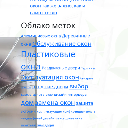
окон так же важно, как и
само стекло
Облако меток
Деревянные
Алюминиевые окна
Обслуживание окон
окна
Пластиковые
окна
Раздвижные двери
Термины
Эксплуатация окон
быстрые
выбор
входные двери
советы
дизайн интерьера
декоративное стекло
дом
замена окон
защита
истории
комплектующие
конфиденциальность
ландшафтный дизайн
мансардные окна
межкомнатные двери