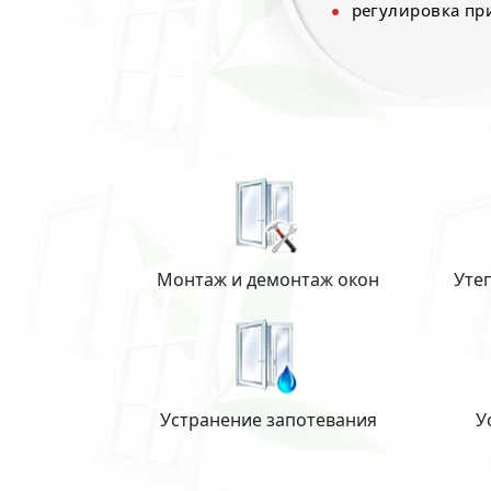
регулировка п
Монтаж и демонтаж окон
Уте
Устранение запотевания
У