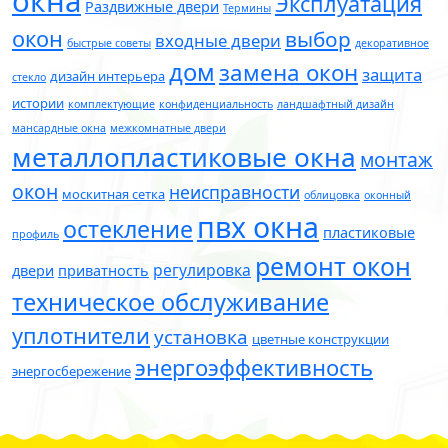
окна
Эксплуатация
Раздвижные двери
Термины
окон
выбор
входные двери
быстрые советы
декоративное
дом
замена окон
защита
дизайн интерьера
стекло
истории
комплектующие
конфиденциальность
ландшафтный дизайн
мансардные окна
межкомнатные двери
металлопластиковые окна
монтаж
окон
неисправности
москитная сетка
облицовка
оконный
пвх окна
остекление
пластиковые
профиль
ремонт окон
регулировка
двери
приватность
техническое обслуживание
уплотнители
установка
цветные конструкции
энергоэффективность
энергосбережение