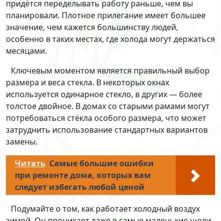
придётся переделывать работу раньше, чем вы
планировали. Плотное прилегание имеет большее
значение, чем кажется большинству людей,
особенно в таких местах, где холода могут держаться
месяцами.
Ключевым моментом является правильный выбор
размера и веса стекла. В некоторых окнах
используется одинарное стекло, в других — более
толстое двойное. В домах со старыми рамами могут
потребоваться стёкла особого размера, что может
затруднить использование стандартных вариантов
замены.
Читать
Самые большие ошибки
при ремонте дома, которых вам
следует избегать любой ценой
Подумайте о том, как работает холодный воздух
зимой. Он проникает даже в самые маленькие щели,