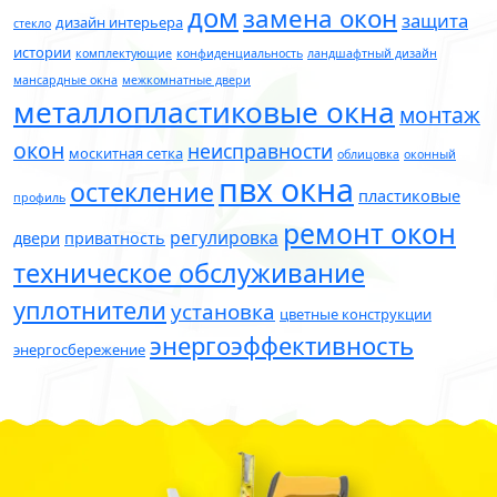
дом
замена окон
защита
дизайн интерьера
стекло
истории
комплектующие
конфиденциальность
ландшафтный дизайн
мансардные окна
межкомнатные двери
металлопластиковые окна
монтаж
окон
неисправности
москитная сетка
облицовка
оконный
пвх окна
остекление
пластиковые
профиль
ремонт окон
регулировка
двери
приватность
техническое обслуживание
уплотнители
установка
цветные конструкции
энергоэффективность
энергосбережение