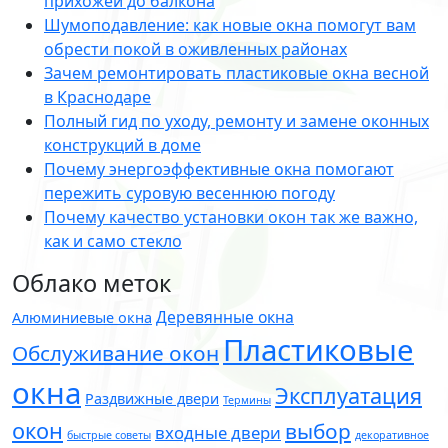
прихожей до балкона
Шумоподавление: как новые окна помогут вам
обрести покой в оживленных районах
Зачем ремонтировать пластиковые окна весной
в Краснодаре
Полный гид по уходу, ремонту и замене оконных
конструкций в доме
Почему энергоэффективные окна помогают
пережить суровую весеннюю погоду
Почему качество установки окон так же важно,
как и само стекло
Облако меток
Деревянные окна
Алюминиевые окна
Пластиковые
Обслуживание окон
окна
Эксплуатация
Раздвижные двери
Термины
окон
выбор
входные двери
быстрые советы
декоративное