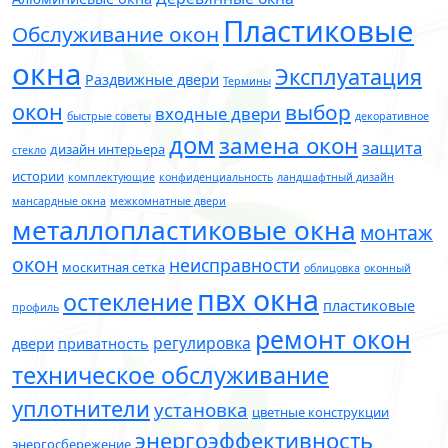
Пластиковые
Обслуживание окон
окна
Эксплуатация
Раздвижные двери
Термины
окон
выбор
входные двери
быстрые советы
декоративное
дом
замена окон
защита
дизайн интерьера
стекло
истории
комплектующие
конфиденциальность
ландшафтный дизайн
мансардные окна
межкомнатные двери
металлопластиковые окна
монтаж
окон
неисправности
москитная сетка
облицовка
оконный
пвх окна
остекление
пластиковые
профиль
ремонт окон
регулировка
двери
приватность
техническое обслуживание
уплотнители
установка
цветные конструкции
энергоэффективность
энергосбережение