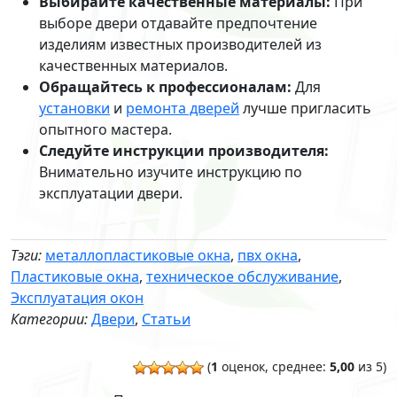
Выбирайте качественные материалы:
При
выборе двери отдавайте предпочтение
изделиям известных производителей из
качественных материалов.
Обращайтесь к профессионалам:
Для
установки
и
ремонта дверей
лучше пригласить
опытного мастера.
Следуйте инструкции производителя:
Внимательно изучите инструкцию по
эксплуатации двери.
Тэги:
металлопластиковые окна
,
пвх окна
,
Пластиковые окна
,
техническое обслуживание
,
Эксплуатация окон
Категории:
Двери
,
Статьи
(
1
оценок, среднее:
5,00
из 5)