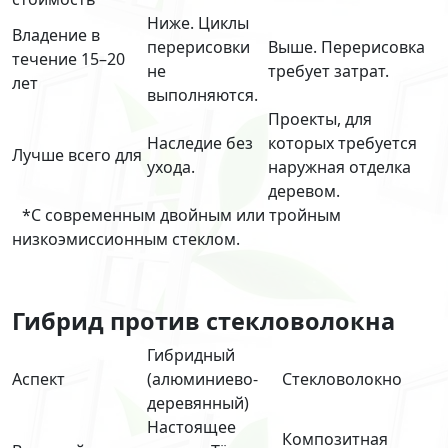
Ниже. Циклы
Владение в
перерисовки
Выше. Перерисовка
течение 15–20
не
требует затрат.
лет
выполняются.
Проекты, для
Наследие без
которых требуется
Лучше всего для
ухода.
наружная отделка
деревом.
*С современным двойным или тройным
низкоэмиссионным стеклом.
Гибрид против стекловолокна
Гибридный
Аспект
(алюминиево-
Стекловолокно
деревянный)
Настоящее
Композитная