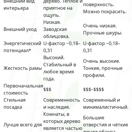
Внешний вид
дерево. Тёплое и
поверхность.
интерьера
приятное на
Можно покрасить.
ощупь.
Низкая.
Очень низкая.
Внешний уход
Заводская
Прочные шкуры.
облицовка.
Энергетический
U-фактор ~0,18–
U-фактор ~0,18–
потенциал*
0,31
0,31
Высокий.
Очень высокие.
Стабильный в
Жесткость рамы
Тонкие, прочные
любое время
профили.
года.
Первоначальная
$$$
$$$–$$$$
стоимость
Стильная
Современность
Современный и
посадка
и наследие.
минималистичный.
Комнаты, в
Большие
которых дерево
Лучше всего для
отверстия и чёткие
является частью
линии обзора.