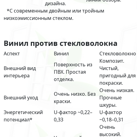
дизайна.
*С современным двойным или тройным
низкоэмиссионным стеклом.
Винил против стекловолокна
Аспект
Винил
Стекловолокно
Композит.
Поверхность из
Внешний вид
Чистый,
ПВХ. Простая
интерьера
пригодный для
отделка.
покраски.
Очень низкая.
Очень низко. Без
Внешний уход
Прочные
краски.
шкуры.
Энергетический
U-фактор ~0,22–
U-фактор
потенциал*
0,33
~0,18–0,31
Очень
высокий.