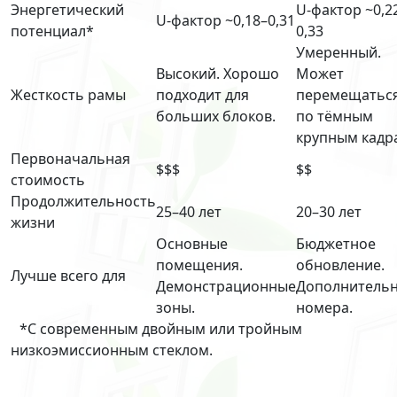
Энергетический
U-фактор ~0,2
U-фактор ~0,18–0,31
потенциал*
0,33
Умеренный.
Высокий. Хорошо
Может
Жесткость рамы
подходит для
перемещатьс
больших блоков.
по тёмным
крупным кадр
Первоначальная
$$$
$$
стоимость
Продолжительность
25–40 лет
20–30 лет
жизни
Основные
Бюджетное
помещения.
обновление.
Лучше всего для
Демонстрационные
Дополнитель
зоны.
номера.
*С современным двойным или тройным
низкоэмиссионным стеклом.