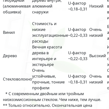
Гибридный
Дерево внутри,
U-фактор
(алюминиевая
алюминий
Низкий
~0,18–0,31
обшивка)
снаружи
Стоимость и
низкие
U-фактор
Очень
Винил
эксплуатационные
~0,22–0,33
низкий
расходы
Вечная красота
дерева в
U-фактор
Дерево
Высокий
интерьере и
~0,22–0,33
экстерьере
Очень
устойчивые,
U-фактор
Очень
Стекловолокно
прочные, тонкие
~0,18–0,31
низкий
профили
* С современным двойным или тройным
низкоэмиссионным стеклом. Чем ниже, тем лучше.
** Только относительно. Окончательная цена