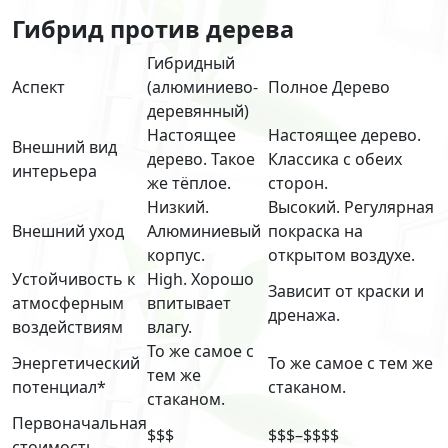
Гибрид против дерева
Гибридный
Аспект
(алюминиево-
Полное Дерево
деревянный)
Настоящее
Настоящее дерево.
Внешний вид
дерево. Такое
Классика с обеих
интерьера
же тёплое.
сторон.
Низкий.
Высокий. Регулярная
Внешний уход
Алюминиевый
покраска на
корпус.
открытом воздухе.
Устойчивость к
High. Хорошо
Зависит от краски и
атмосферным
впитывает
дренажа.
воздействиям
влагу.
То же самое с
Энергетический
То же самое с тем же
тем же
потенциал*
стаканом.
стаканом.
Первоначальная
$$$
$$$–$$$$
стоимость