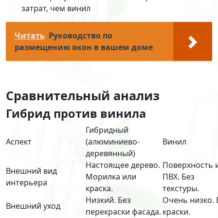
затрат, чем винил
Читать
Руководство по
размещению окон в вашем доме
Сравнительный анализ
Гибрид против винила
Гибридный
Аспект
(алюминиево-
Винил
деревянный)
Настоящее дерево.
Поверхность 
Внешний вид
Морилка или
ПВХ. Без
интерьера
краска.
текстуры.
Низкий. Без
Очень низко. 
Внешний уход
перекраски фасада.
краски.