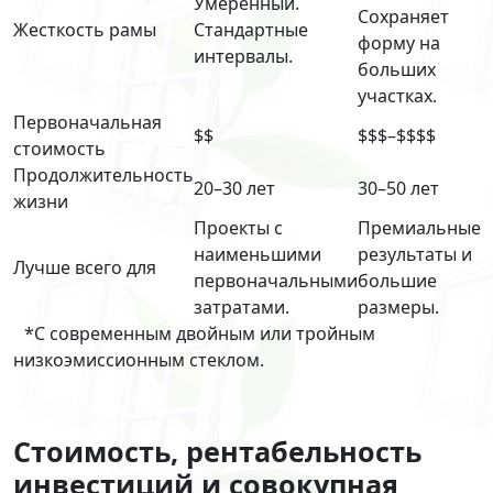
Умеренный.
Сохраняет
Жесткость рамы
Стандартные
форму на
интервалы.
больших
участках.
Первоначальная
$$
$$$–$$$$
стоимость
Продолжительность
20–30 лет
30–50 лет
жизни
Проекты с
Премиальные
наименьшими
результаты и
Лучше всего для
первоначальными
большие
затратами.
размеры.
*С современным двойным или тройным
низкоэмиссионным стеклом.
Стоимость, рентабельность
инвестиций и совокупная