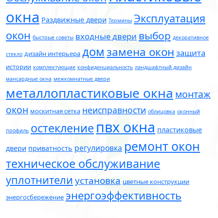
окна
Эксплуатация
Раздвижные двери
Термины
окон
выбор
входные двери
быстрые советы
декоративное
дом
замена окон
защита
дизайн интерьера
стекло
истории
комплектующие
конфиденциальность
ландшафтный дизайн
мансардные окна
межкомнатные двери
металлопластиковые окна
монтаж
окон
неисправности
москитная сетка
облицовка
оконный
пвх окна
остекление
пластиковые
профиль
ремонт окон
регулировка
двери
приватность
техническое обслуживание
уплотнители
установка
цветные конструкции
энергоэффективность
энергосбережение