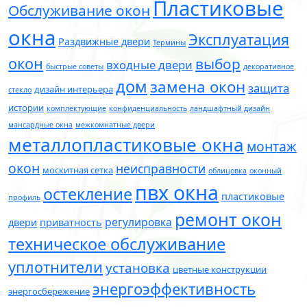
Пластиковые
Обслуживание окон
окна
Эксплуатация
Раздвижные двери
Термины
окон
выбор
входные двери
быстрые советы
декоративное
дом
замена окон
защита
дизайн интерьера
стекло
истории
комплектующие
конфиденциальность
ландшафтный дизайн
мансардные окна
межкомнатные двери
металлопластиковые окна
монтаж
окон
неисправности
москитная сетка
облицовка
оконный
пвх окна
остекление
пластиковые
профиль
ремонт окон
регулировка
двери
приватность
техническое обслуживание
уплотнители
установка
цветные конструкции
энергоэффективность
энергосбережение