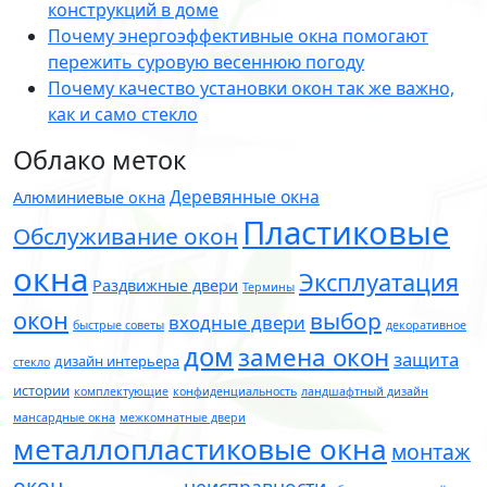
конструкций в доме
Почему энергоэффективные окна помогают
пережить суровую весеннюю погоду
Почему качество установки окон так же важно,
как и само стекло
Облако меток
Деревянные окна
Алюминиевые окна
Пластиковые
Обслуживание окон
окна
Эксплуатация
Раздвижные двери
Термины
окон
выбор
входные двери
быстрые советы
декоративное
дом
замена окон
защита
дизайн интерьера
стекло
истории
комплектующие
конфиденциальность
ландшафтный дизайн
мансардные окна
межкомнатные двери
металлопластиковые окна
монтаж
окон