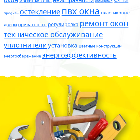
неисправности
москитная сетка
облицовка
оконный
пвх окна
остекление
пластиковые
профиль
ремонт окон
регулировка
двери
приватность
техническое обслуживание
уплотнители
установка
цветные конструкции
энергоэффективность
энергосбережение